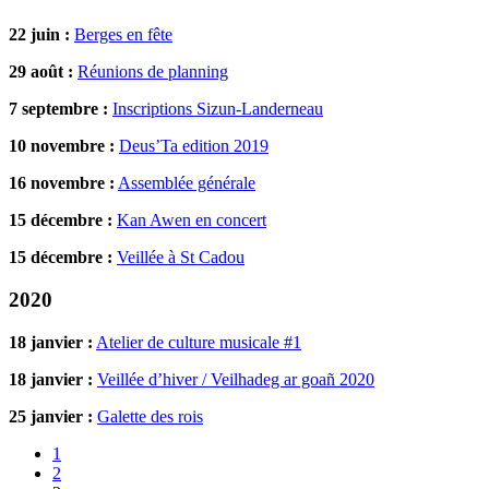
22 juin :
Berges en fête
29 août :
Réunions de planning
7 septembre :
Inscriptions Sizun-Landerneau
10 novembre :
Deus’Ta edition 2019
16 novembre :
Assemblée générale
15 décembre :
Kan Awen en concert
15 décembre :
Veillée à St Cadou
2020
18 janvier :
Atelier de culture musicale #1
18 janvier :
Veillée d’hiver / Veilhadeg ar goañ 2020
25 janvier :
Galette des rois
1
2