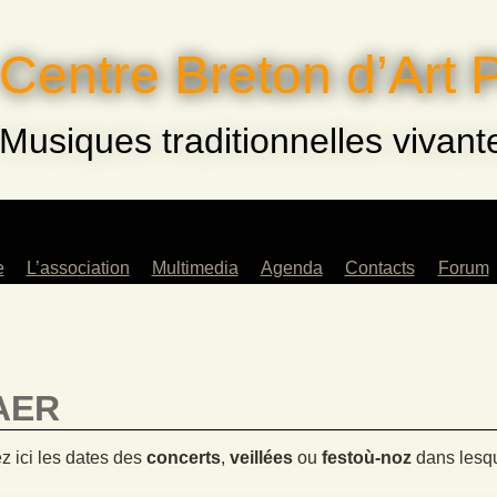
Centre Breton d’Art 
Musiques traditionnelles vivant
e
L’association
Multimedia
Agenda
Contacts
Forum
eurs
Saison 2022-2023
Archives
ents
Musiques !
és
Saison 2023-2024
AER
rs
Saison 2024-2025
fants
z ici les dates des
concerts
,
veillées
ou
festoù-noz
dans lesqu
e
lle