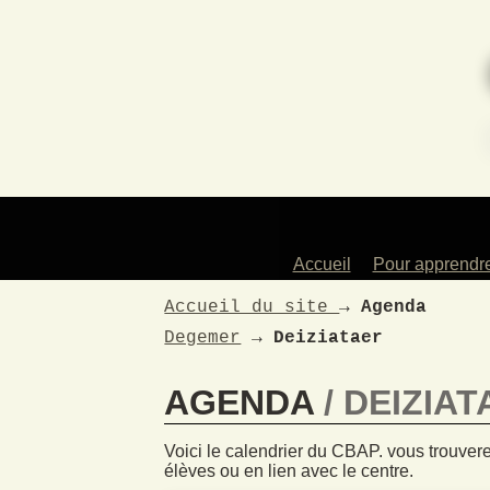
Accueil
Pour apprendr
Des profess
Accueil du site
→
Agenda
artistes
Degemer
→
Deiziataer
Les instrum
enseign
AGENDA
DEIZIAT
Les atelie
Pour les en
Voici le calendrier du CBAP. vous trouvere
La dans
élèves ou en lien avec le centre.
traditionne