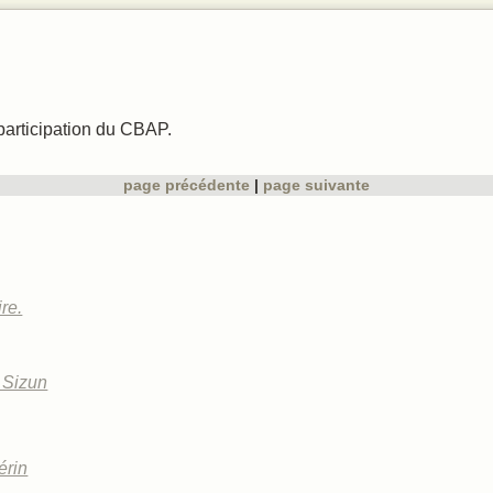
 chant
ques
participation du CBAP.
page précédente
page suivante
re.
à Sizun
érin