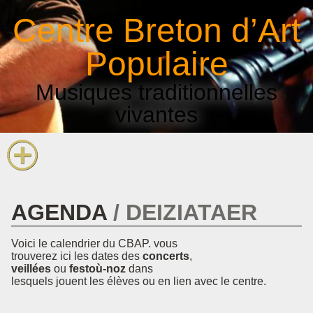
La voix et le chant
Centre Breton d’Art
Infos pratiques
Populaire
Musiques traditionnelles
vivantes
AGENDA
DEIZIATAER
Voici le calendrier du CBAP. vous
trouverez ici les dates des
concerts
,
veillées
ou
festoù-noz
dans
lesquels jouent les élèves ou en lien avec le centre.