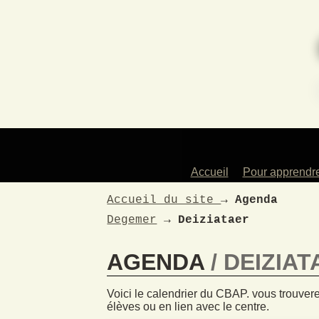
Accueil
Pour apprendr
Des profess
Accueil du site
→
Agenda
artistes
Degemer
→
Deiziataer
Les instrum
enseign
AGENDA
DEIZIAT
Les atelie
Pour les en
Voici le calendrier du CBAP. vous trouvere
La dans
élèves ou en lien avec le centre.
traditionne