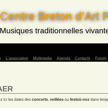
Centre Breton d’Art 
Musiques traditionnelles vivant
e
L’association
Multimedia
Agenda
Contacts
Forum
eurs
Saison 2022-2023
Archives
ents
Musiques !
és
Saison 2023-2024
AER
rs
Saison 2024-2025
fants
z ici les dates des
concerts
,
veillées
ou
festoù-noz
dans lesqu
e
lle