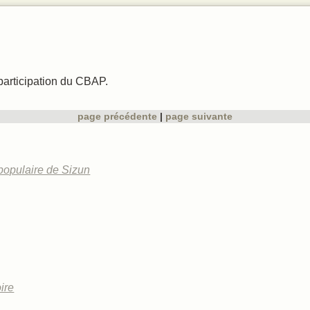
 chant
ques
participation du CBAP.
page précédente
page suivante
populaire de Sizun
ire