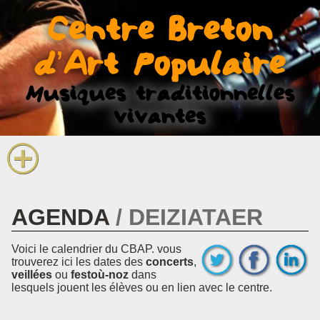
La voix et le chant
Centre Breton
Infos pratiques
d’Art Populaire
Musiques traditionnelles
vivantes
AGENDA
DEIZIATAER
Voici le calendrier du CBAP. vous
trouverez ici les dates des
concerts
,
veillées
ou
festoù-noz
dans
lesquels jouent les élèves ou en lien avec le centre.