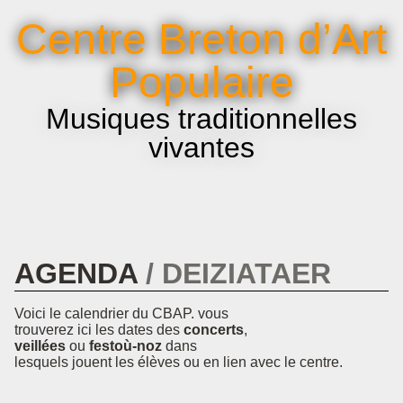
La voix et le chant
Centre Breton d’Art
Infos pratiques
Populaire
Musiques traditionnelles
vivantes
AGENDA
DEIZIATAER
Voici le calendrier du CBAP. vous
trouverez ici les dates des
concerts
,
veillées
ou
festoù-noz
dans
lesquels jouent les élèves ou en lien avec le centre.