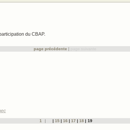
 chant
ques
participation du CBAP.
page précédente
page suivante
nec
1
…
15
16
17
18
19