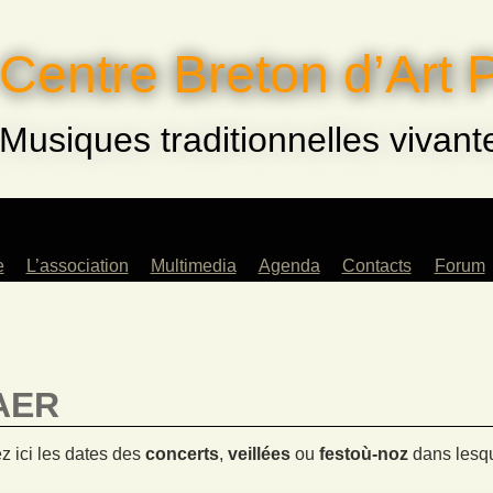
Centre Breton d’Art 
Musiques traditionnelles vivant
e
L’association
Multimedia
Agenda
Contacts
Forum
eurs
Saison 2022-2023
Archives
ents
Musiques !
és
Saison 2023-2024
AER
rs
Saison 2024-2025
fants
z ici les dates des
concerts
,
veillées
ou
festoù-noz
dans lesqu
e
lle