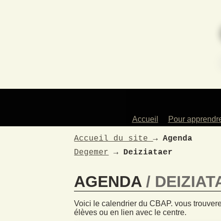
Accueil
Pour apprendr
Des profess
Accueil du site
→
Agenda
artistes
Degemer
→
Deiziataer
Les instrum
enseign
AGENDA
DEIZIAT
Les atelie
Pour les en
Voici le calendrier du CBAP. vous trouvere
La dans
élèves ou en lien avec le centre.
traditionne