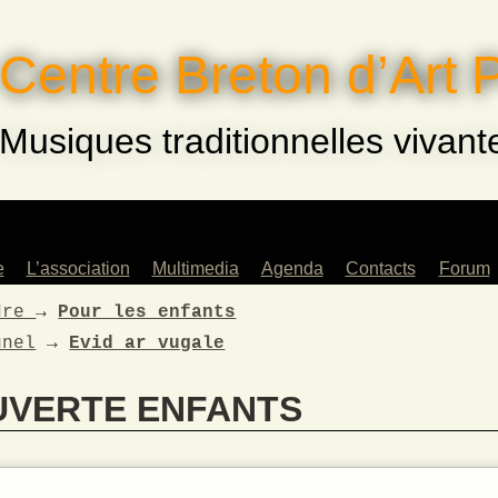
Centre Breton d’Art 
Musiques traditionnelles vivant
e
L’association
Multimedia
Agenda
Contacts
Forum
eurs
Saison 2022-2023
ndre
→
Pour les enfants
Archives
unel
→
Evid ar vugale
ents
Musiques !
és
Saison 2023-2024
VERTE ENFANTS
rs
Saison 2024-2025
fants
e
lle