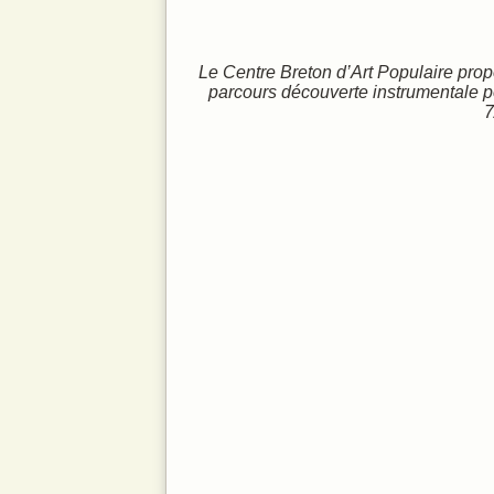
La voix et le
Infos prati
Le Centre Breton d’Art Populaire pro
parcours découverte instrumentale p
7