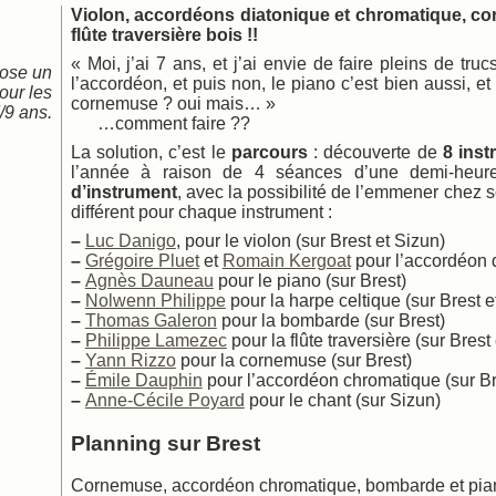
Violon, accordéons diatonique et chromatique, c
 chant
flûte traversière bois !!
ques
« Moi, j’ai 7 ans, et j’ai envie de faire pleins de tr
pose un
l’accordéon, et puis non, le piano c’est bien aussi, et 
our les
cornemuse ? oui mais… »
/9 ans.
…comment faire ??
La solution, c’est le
parcours
: découverte de
8 inst
l’année à raison de 4 séances d’une demi-heur
d’instrument
, avec la possibilité de l’emmener chez s
différent pour chaque instrument :
–
Luc Danigo
, pour le violon (sur Brest et Sizun)
–
Grégoire Pluet
et
Romain Kergoat
pour l’accordéon d
–
Agnès Dauneau
pour le piano (sur Brest)
–
Nolwenn Philippe
pour la harpe celtique (sur Brest e
–
Thomas Galeron
pour la bombarde (sur Brest)
–
Philippe Lamezec
pour la flûte traversière (sur Brest
–
Yann Rizzo
pour la cornemuse (sur Brest)
–
Émile Dauphin
pour l’accordéon chromatique (sur Br
–
Anne-Cécile Poyard
pour le chant (sur Sizun)
Planning sur Brest
Cornemuse, accordéon chromatique, bombarde et piano