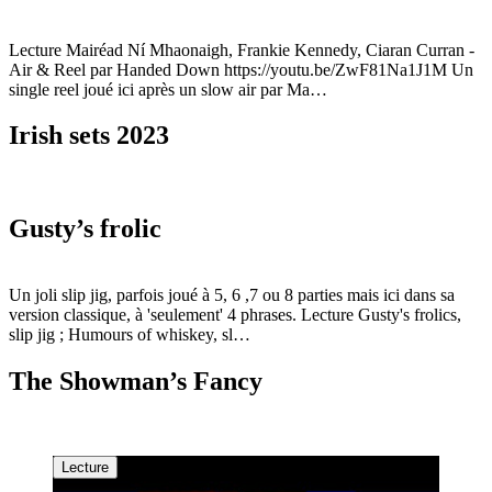
Lecture Mairéad Ní Mhaonaigh, Frankie Kennedy, Ciaran Curran -
Air & Reel par Handed Down https://youtu.be/ZwF81Na1J1M Un
single reel joué ici après un slow air par Ma…
Irish sets 2023
Gusty’s frolic
Un joli slip jig, parfois joué à 5, 6 ,7 ou 8 parties mais ici dans sa
version classique, à 'seulement' 4 phrases. Lecture Gusty's frolics,
slip jig ; Humours of whiskey, sl…
The Showman’s Fancy
Lecture