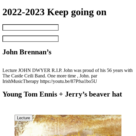
2022-2023 Keep going on
John Brennan’s
Lecture JOHN DWYER R.I.P. John was proud of his 56 years with
The Castle Ceili Band. One more time , John. par
IrishMusicTherapy https://youtu.be/87Pfsa1bo5U
Young Tom Ennis + Jerry’s beaver hat
Lecture