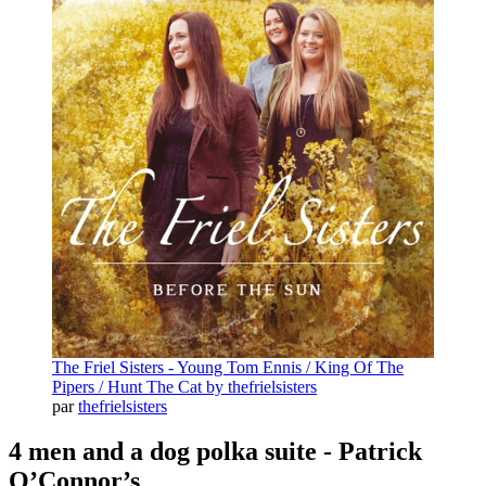
The Friel Sisters - Young Tom Ennis / King Of The
Pipers / Hunt The Cat by thefrielsisters
par
thefrielsisters
4 men and a dog polka suite - Patrick
O’Connor’s