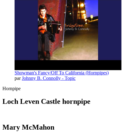
Showman's Fancy/Off To California (Hornpipes)
par
Johnny B. Connolly - Topic
Hornpipe
Loch Leven Castle hornpipe
Mary McMahon