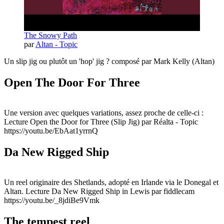
The Snowy Path
par
Altan - Topic
Un slip jig ou plutôt un 'hop' jig ? composé par Mark Kelly (Altan)
Open The Door For Three
Une version avec quelques variations, assez proche de celle-ci :
Lecture Open the Door for Three (Slip Jig) par Réalta - Topic
https://youtu.be/EbAat1yrrnQ
Da New Rigged Ship
Un reel originaire des Shetlands, adopté en Irlande via le Donegal et
Altan. Lecture Da New Rigged Ship in Lewis par fiddlecam
https://youtu.be/_8jdiBe9Vmk
The tempest reel