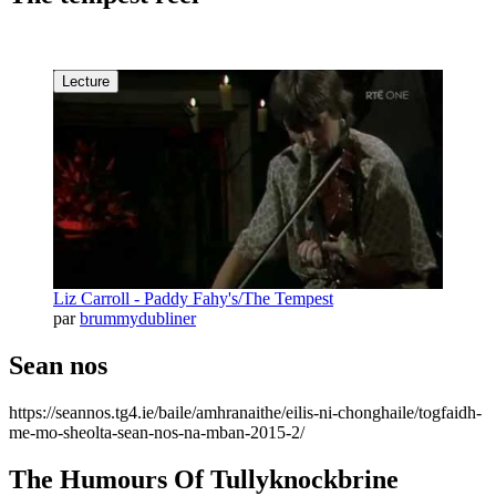
Lecture
Liz Carroll - Paddy Fahy's/The Tempest
par
brummydubliner
Sean nos
https://seannos.tg4.ie/baile/amhranaithe/eilis-ni-chonghaile/togfaidh-
me-mo-sheolta-sean-nos-na-mban-2015-2/
The Humours Of Tullyknockbrine