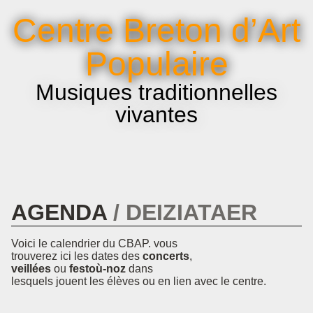
La voix et le chant
Centre Breton d’Art
Infos pratiques
Populaire
Musiques traditionnelles
vivantes
AGENDA
DEIZIATAER
Voici le calendrier du CBAP. vous
trouverez ici les dates des
concerts
,
veillées
ou
festoù-noz
dans
lesquels jouent les élèves ou en lien avec le centre.