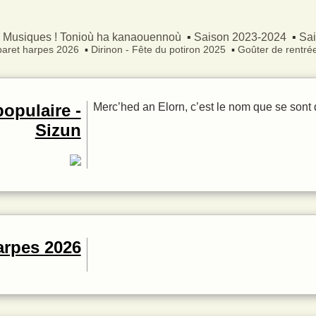
La voix et le chant
Infos pratiques
Musiques !
Tonioù ha kanaouennoù
Saison 2023-2024
Sa
aret harpes 2026
Dirinon - Fête du potiron 2025
Goûter de rentré
opulaire -
Merc’hed an Elorn, c’est le nom que se sont
Sizun
arpes 2026