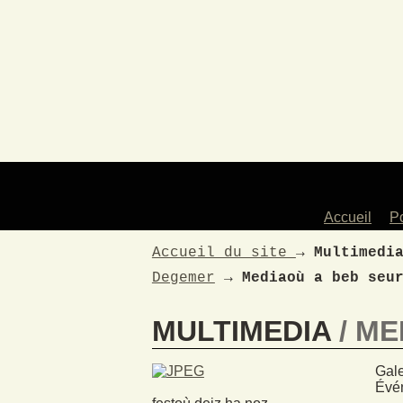
Accueil
P
Accueil du site
→
Multimedi
Degemer
→
Mediaoù a beb seu
MULTIMEDIA
ME
Gale
Évén