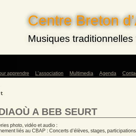
Centre Breton d’
Musiques traditionnelles
our apprendre
L’association
Multimedia
Agenda
Conta
Des professeurs
Saison 2022-2023
a
artistes
Archives
rt
Les instruments
Musiques !
enseignés
Saison 2023-2024
DIAOÙ A BEB SEURT
Les ateliers
Saison 2024-2025
Pour les enfants
ries photo, vidéo et audio :
La danse
ement liés au CBAP : Concerts d’élèves, stages, participations d
traditionnelle