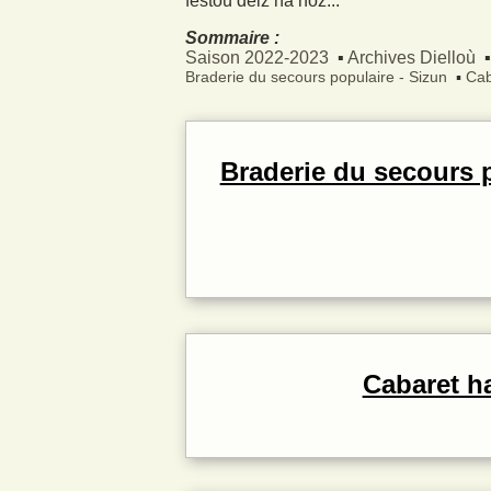
festoù deiz ha noz...
Sommaire :
Saison 2022-2023
Archives
Dielloù
Braderie du secours populaire - Sizun
Cab
Braderie du secours p
Cabaret h