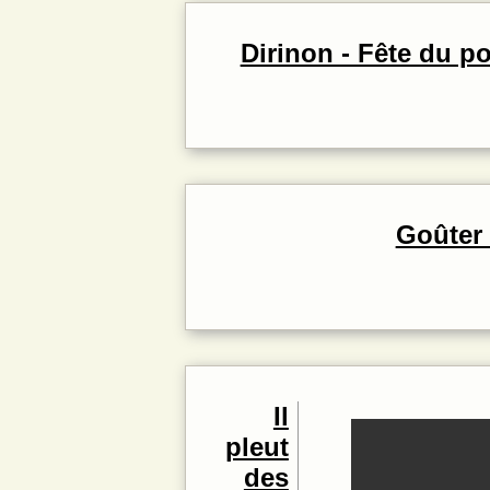
Dirinon - Fête du p
Goûter 
Il
pleut
des