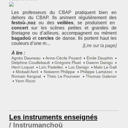
Les professeurs du CBAP pratiquent bien en
dehors du CBAP. Ils animent régulièrement des
festoù-,noz
ou des
veillées
, se produisent en
concert
sur les scènes petites et grandes de
Bretagne ou d’ailleurs, accompagnent ou mènent
bagadoù
et
cercles
de danse. Ils portent haut les
couleurs d’une m…
[Lire sur la page]
À lire :
Agnès Dauneau
Anne-Cécile Poyard
Émile Dauphin
Delphine Couillebault
Grégoire Pluet
Gwenn Danigo
Herri Loquet
Loïc Padellec
Luc Danigo
Malo Le Gall
Mickaël Avril
Nolwenn Philippe
Philippe Lamézec
Romain Kergoat
Théo Le Pourveer
Thomas Galeron
Yann Rizzo
Les instruments enseignés
Instrumanchoù