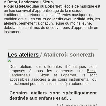
À
Brest
,
Landerneau
,
Sizun
,
Plougastel-Daoulas
ou
Loperhet
l’école de musique est
un lieu convivial d’apprentissage de la musique
traditionnelle bretonne et des différentes musiques de
tradition orale. Les
cours collectifs
et/ou
individuels
, les
ateliers
, permettent à chacun, jeune ou moins jeune,
débutant ou confirmé, de découvrir puis d’approfondir un
instrument.
Les ateliers
Atalieroù sonerezh
Des ateliers sur différentes thématiques sont
proposés à tous les adhérents sur
Brest
,
Landerneau
,
Sizun
et
Loperhet
. Ils sont
accessibles associés à un cours instrumental, ou
directement pour les musiciens déjà autonomes.
Certains ateliers sont spécifiquement
destinés aux enfants et ad…
[Lire sur la page]