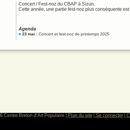
Concert / Fest-noz du CBAP à Sizun.
 chant
Cette année, une partie fest-noz plus conséquente es
ques
Agenda
23 mai :
Concert et fest-noz de printemps 2025
6 Centre Breton d’Art Populaire
Plan du site
Se connecter
C