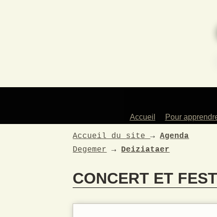
Accueil
Pour apprendr
Des profess
Accueil du site
→
Agenda
artistes
Degemer
→
Deiziataer
Les instrum
enseign
CONCERT ET FEST
Les atelie
Pour les en
La dans
traditionne