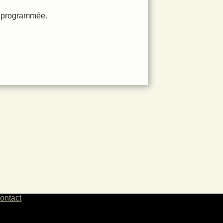
t programmée.
ontact