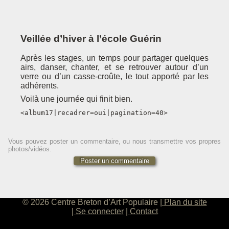
Veillée d’hiver à l’école Guérin
Après les stages, un temps pour partager quelques
airs, danser, chanter, et se retrouver autour d’un
verre ou d’un casse-croûte, le tout apporté par les
adhérents.
Voilà une journée qui finit bien.
<album17|recadrer=oui|pagination=40>
Vous pouvez poster un commentaire, ou nous transmettre vos propres
photos/vidéos.
Poster un commentaire
© 2026 Centre Breton d’Art Populaire
Plan du site
Se connecter
Contact