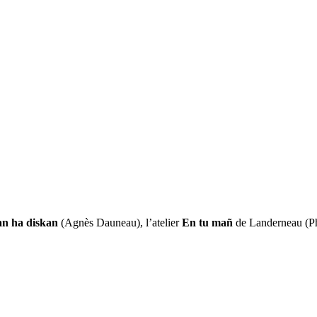
an ha diskan
(Agnès Dauneau), l’atelier
En tu mañ
de Landerneau (Ph