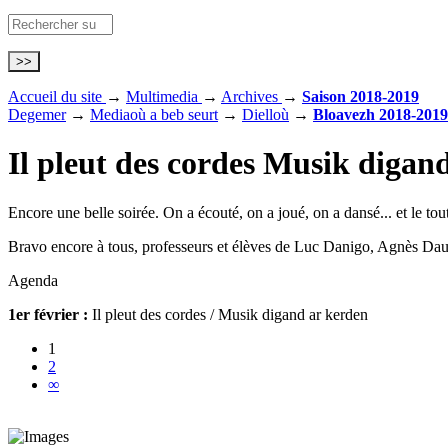
Accueil du site
→
Multimedia
→
Archives
→
Saison 2018-2019
Degemer
→
Mediaoù a beb seurt
→
Dielloù
→
Bloavezh 2018-2019
Il pleut des cordes
Musik digand
Encore une belle soirée. On a écouté, on a joué, on a dansé... et le tout 
Bravo encore à tous, professeurs et élèves de Luc Danigo, Agnès Da
Agenda
1er février :
Il pleut des cordes / Musik digand ar kerden
1
2
∞