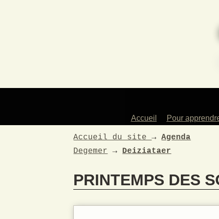
Accueil
Pour apprendr
Des profess
Accueil du site
→
Agenda
artistes
Degemer
→
Deiziataer
Les instrum
enseign
PRINTEMPS DES S
Les atelie
Pour les en
La dans
traditionne