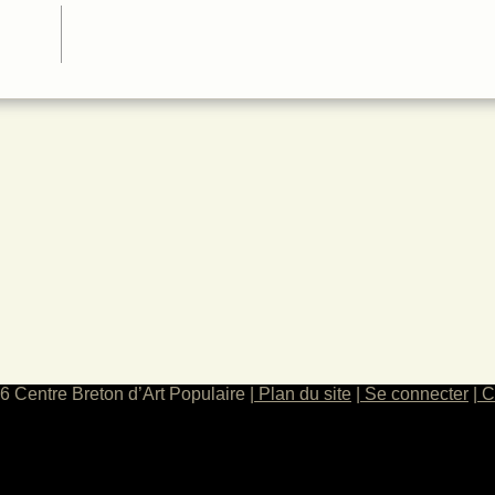
 chant
ques
6 Centre Breton d’Art Populaire
Plan du site
Se connecter
C