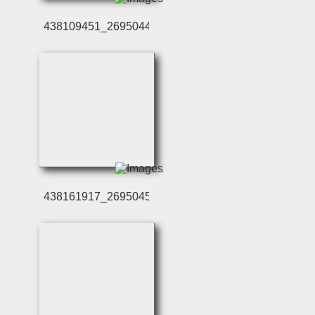
438109451_2695044027
438161917_2695045047