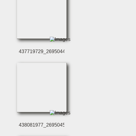
437719729_2695044123
438081977_2695045197