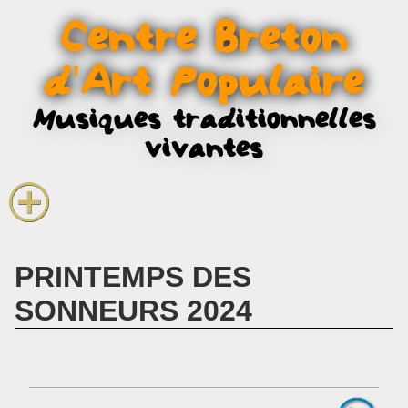
La voix et le chant
Centre Breton
Infos pratiques
d’Art Populaire
Musiques traditionnelles
vivantes
PRINTEMPS DES
SONNEURS 2024