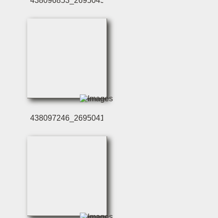
438096853_2695045220
438097246_2695041703