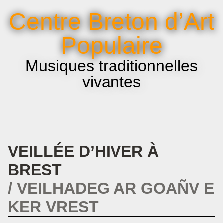
La voix et le chant
Centre Breton d’Art
Infos pratiques
Populaire
Musiques traditionnelles
vivantes
VEILLÉE D’HIVER À
BREST
VEILHADEG AR GOAÑV E
KER VREST