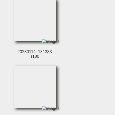
20230114_181333-
r180