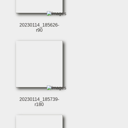
20230114_185626-
r90
20230114_185739-
r180