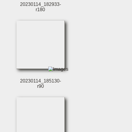
20230114_182933-
r180
20230114_185130-
r90