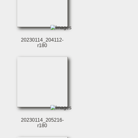
20230114_204112-
r180
20230114_205216-
r180