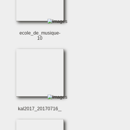
ecole_de_musique-
10
kal2017_20170716__c_